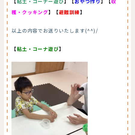
【
粘土・コーナー遊び
】
【
おやつ作り
】【
収
穫・クッキング
】【
避難訓練
】
以上の内容でお送りいたします(^^)/
【
粘土・コーナ遊び
】