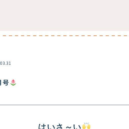
.03.31
月号
はいさ～い