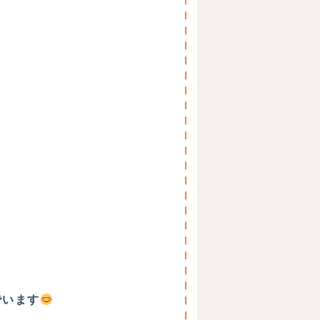
、
でいます