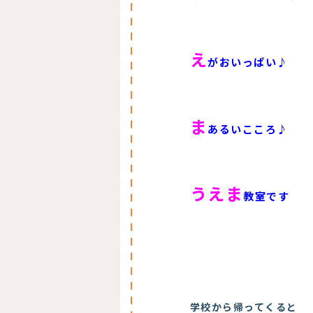
え
がおいっぱい♪
ま
あるいこころ♪
うえま
教室です
学校から帰ってくると