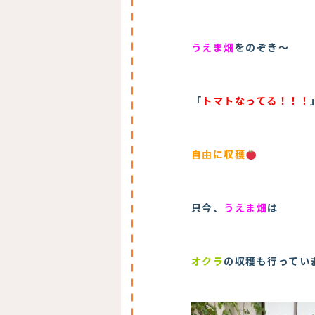
うえま畑
をのぞき～
「
トマトなってる！！！
自由に収穫
只今、
うえま畑
は
オクラ
の収穫も行ってい