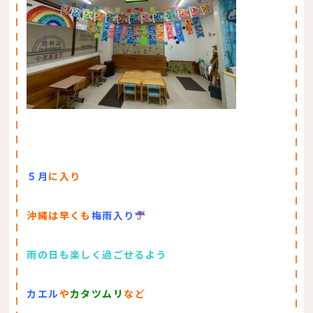
５月
に入り
沖縄は早くも
梅雨入り
雨の日も楽しく過ごせるよう
カエ
ル
や
カ
タ
ツ
ムリ
な
ど