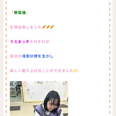
『
野菜畑
』
を担当致しました
うえまっ子
それぞれが
自分の
得意分野を生かし
楽しく創り上げることができました