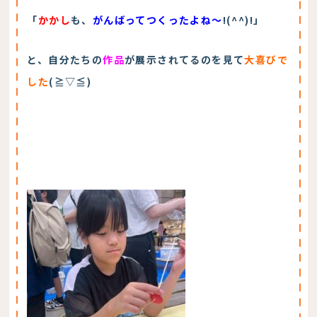
「
かかし
も、
がんばってつくったよね～
!(^^)!」
と、自分たちの
作品
が展示されてるのを見て
大喜びで
した
(≧▽≦)