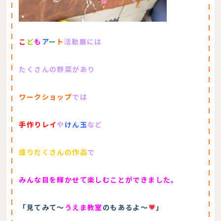
こ
ど
も
ア
ー
ト
活動展には
たくさんの野菜があり
ワークショップ
では
手作りレイ
や
けん玉
など
盛りだくさんの作品
で
みんな目を輝かせて楽しむことができました。
「見てみて～
うえま教室
のもあるよ～
」