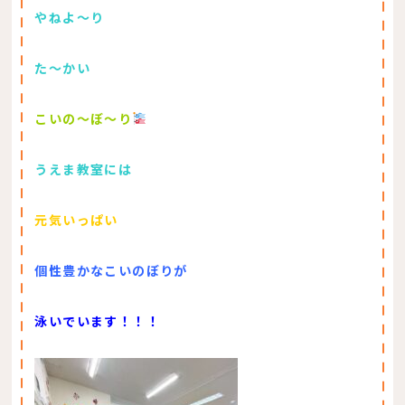
やねよ～り
た～かい
こいの～ぼ～り
うえま教室には
元気いっぱい
個性豊かなこいのぼりが
泳いでいます！！！