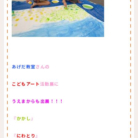
あげだ教室
さんの
こどもアート
活動展に
うえまからも出展！！！
『
かかし
』
『
にわとり
』