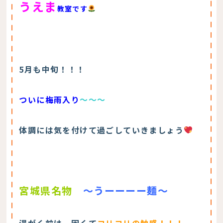
うえま
教室です
5月も中旬！！！
ついに梅雨入り
～～～
体調には気を付けて過ごしていきましょう
宮城県名物
～うーーーー麺～
湯がく前は、固くて
コリコリの触感！！！