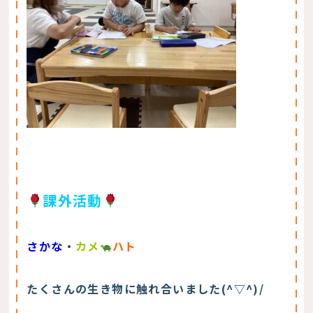
課外活動
さかな
・
カメ
ハト
たくさんの生き物に触れ合いました(^▽^)/