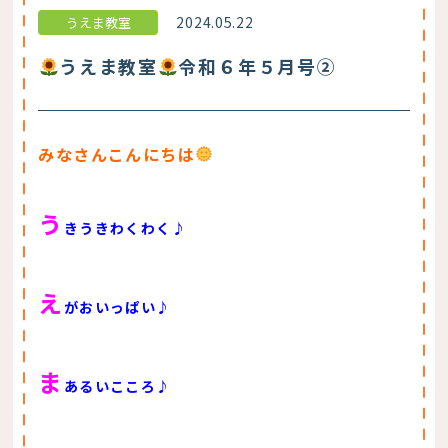
2024.05.22
うえま教室
うえま教室
令和６年５月号②
みなさんこんにちは
う
きうきわくわく♪
え
がおいっぱい♪
ま
あるいこころ♪