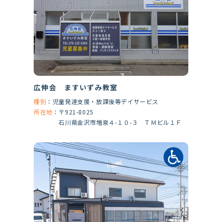
広伸会 ますいずみ教室
種別
：
児童発達支援・放課後等デイサービス
所在地
：
〒921-8025
石川県金沢市増泉４-１０-３ ＴＭビル１Ｆ