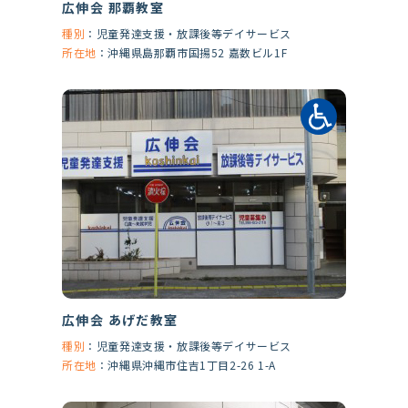
広伸会 那覇教室
種別
：
児童発達支援・放課後等デイサービス
所在地
：
沖縄県島那覇市国揚52 嘉数ビル1F
広伸会 あげだ教室
種別
：
児童発達支援・放課後等デイサービス
所在地
：
沖縄県沖縄市住吉1丁目2-26 1-A