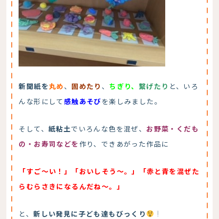
新聞紙を
丸め
、
固めたり
、
ちぎり、
繋げたり
と、いろ
んな形にして
感触あそび
を楽しみました。
そして、
紙粘土
でいろんな色を混ぜ、
お野菜・くだも
の・お寿司などを
作り、できあがった作品に
「すご～い！」「おいしそう～。」「赤と青を混ぜた
らむらさきになるんだね～。」
と、
新しい発見に子ども達もびっくり