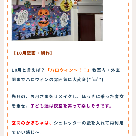
【10月壁画・制作】
10月と言えば？
「ハロウィン～！！」
教室内・外玄
関までハロウィンの雰囲気に大変身(*’ω’*)
先月の、お月さまをリメイクし、ほうきに乗った魔女
を乗せ、
子ども達は夜空を舞って楽しそうです。
玄関のかぼちゃは、
シュレッターの紙を入れて再利用
でいい感じ～。