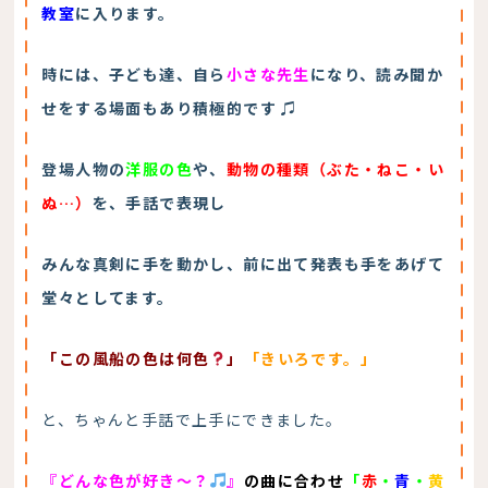
教室
に入ります。
時には、子ども達、自ら
小さな先生
になり、読み聞か
せをする場面もあり積極的です ♫
登場人物の
洋服の色
や、
動物の種類（ぶた・ねこ・い
ぬ…）
を、手話で表現し
みんな真剣に手を動かし、前に出て発表も手をあげて
堂々としてます。
「この風船の色は何色
」
「きいろです。」
と、ちゃんと手話で上手にできました。
『どんな色が好き～？
』
の曲に合わせ
「
赤
・
青
・
黄