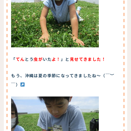
「
てん
とう
虫が
いた
よ！
」と
見せてきました！
もう、沖縄は夏の季節になってきましたね～（￣︶
￣）