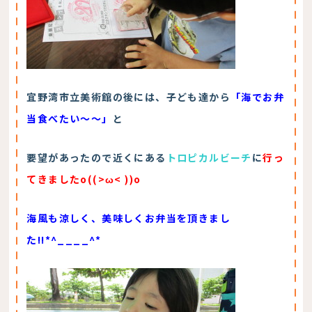
宜野湾市立美術館の後には、子ども達から
「海でお弁
当食べたい～～」
と
要望があったので近くにある
トロピカルビーチ
に
行っ
てきましたo((>ω< ))o
海風も涼しく、美味しくお弁当を頂きまし
た!!
*^____^*