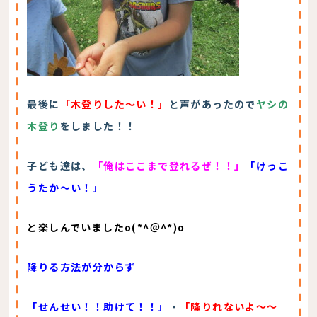
最後に
「木登りした～い！」
と声があったので
ヤシの
木登り
をしました！！
子ども達は、
「俺はここまで登れるぜ！！」
「けっこ
うたか～い！」
と楽しんでいましたo(*^＠^*)o
降りる方法が分からず
「せんせい！！助けて！！」
・
「降りれないよ～～