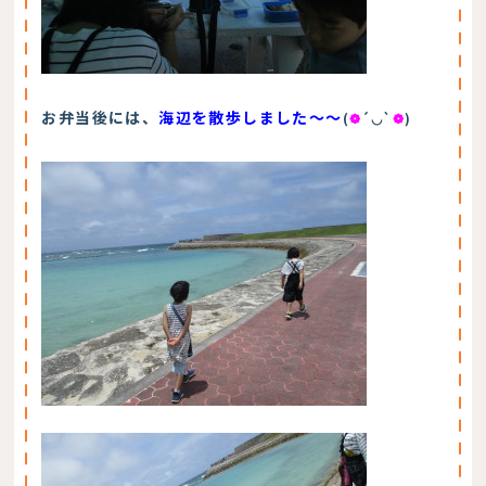
お弁当後には、
海辺を散歩しました～～
(
❁
´◡`
❁
)