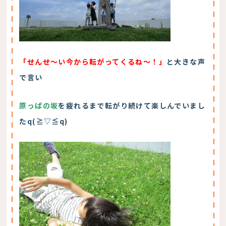
「せんせ～い今から転がってくるね～！」
と大きな声
で言い
原っぱの坂
を疲れるまで転がり続けて楽しんでいまし
たq(≧▽≦q)