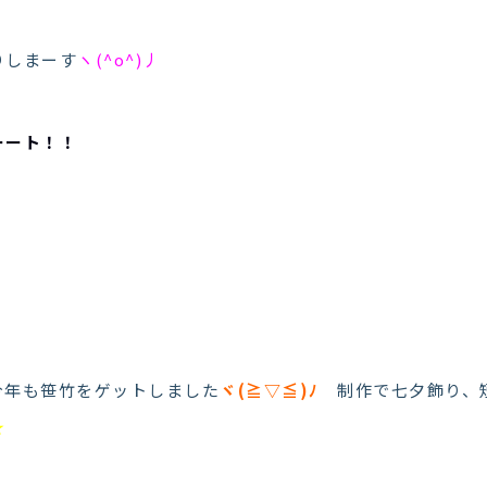
りしまーす
ヽ(^o^)丿
ーート！！
今年も笹竹をゲットしました
ヾ(≧▽≦)ﾉ
制作で七夕飾り、
★