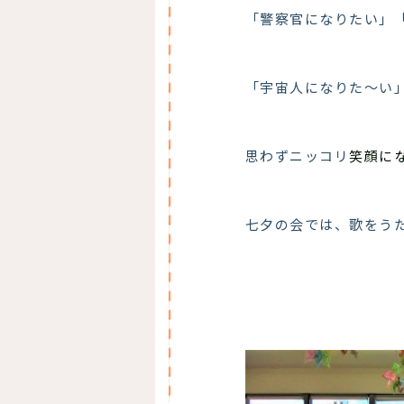
「警察官になりたい」
「宇宙人になりた～い
思わずニッコリ
笑顔に
七夕の会では、歌をう