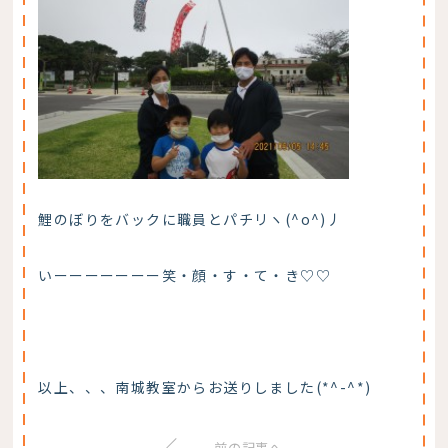
鯉のぼりをバックに職員とパチリヽ(^o^)丿
いーーーーーーー笑・顔・す・て・き♡♡
以上、、、南城教室からお送りしました(*^-^*)
前の記事へ