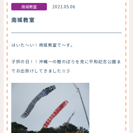
2021.05.06
南城教室
南城教室
はいた～い！南城教室で～す。
子供の日！！沖縄一の鯉のぼりを見に平和記念公園ま
でお出掛けしてきました☆彡