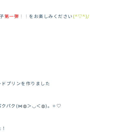
子
第一弾
をお楽しみください
(^▽^)/
ードプリンを作りました
クパク(⋈◍＞◡＜◍)。✧♡
た！