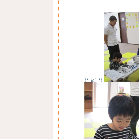
(*‘ω‘ *)