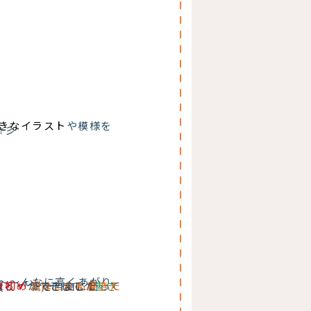
きなイラスト
や模様を
☆彡
～～んなに高くあがり
´∀｀ ) そして【
がら 「
き初め
ができました