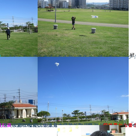
好
凧
どうやったら高くあげられるか、先生と一緒にチャレンジ
こ
どもたちの顔が小さく見えちゃうぐらい高くあがりました～～ ( 
何枚もかき、 「見て見て～～！」と友達同士で見せ合ったり、先生に見せたりしな
を書くだけでなく、
組む姿
も見られました 楽しく活動に取り組み、
好きなキャラクター
や
先生の似顔絵
個性豊かな書