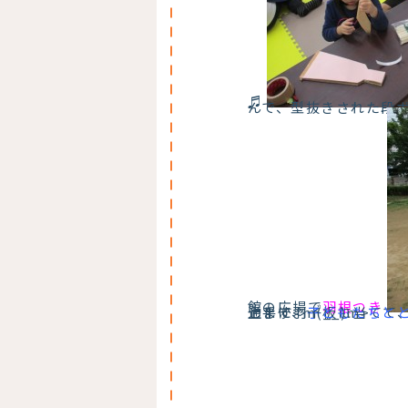
♬
んで、型抜きされた段
館の広場で
羽根つき
上手に羽子板に当てて
もたくさんの楽しい活動を通して、
をよろしくお願いします<m(__)m>
子どもたちと