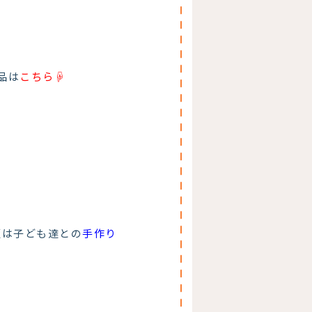
品は
こちら☟
板は子ども達との
手作り