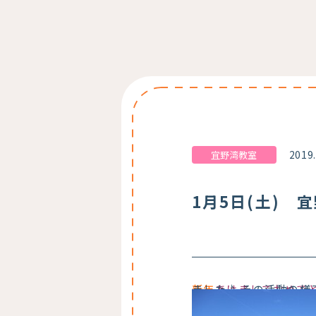
2019
宜野湾教室
1月5日(土) 
新年
】をしました♪ その活動
あけましておめで