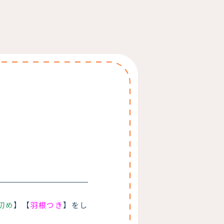
初め
】【
羽根つき