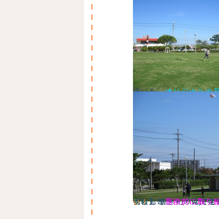
描いた、
オリジナルの
ました～～～(*^^)子
書き初め
などなど… 筆を自由に使って
次はこれも書きたい！
】 書き初めは文字
」と
意欲的に取り