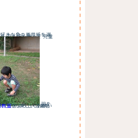
好きな色の画用紙を選
った羽子板を持って 児童
羽を
湾教室