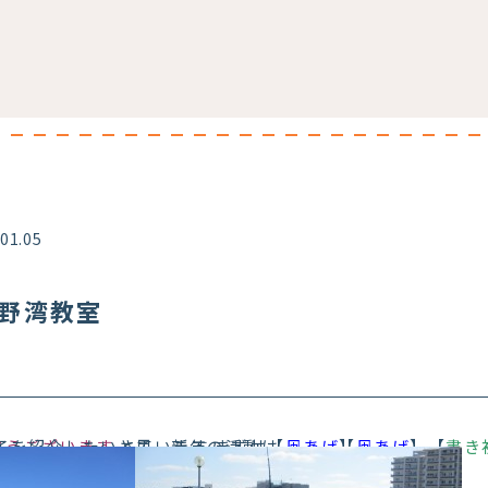
.01.05
宜野湾教室
の様子を紹介したいと思います まずは【
とうございます
さて、新年の活動は、、、 【
凧あげ
】
凧あげ
】【
書き