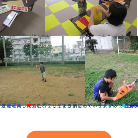
ボールに丁寧に貼りつけ、
自由にデザイン
しました 出来上が
、友達と楽しんで遊ぶことができました～～
ともに職員も
成長
していけるよう頑張っていきますので
２０１９年
宜野