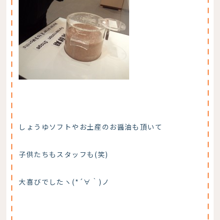
しょうゆソフトやお土産のお醤油も頂いて
子供たちもスタッフも(笑)
大喜びでしたヽ(*´∀｀)ノ