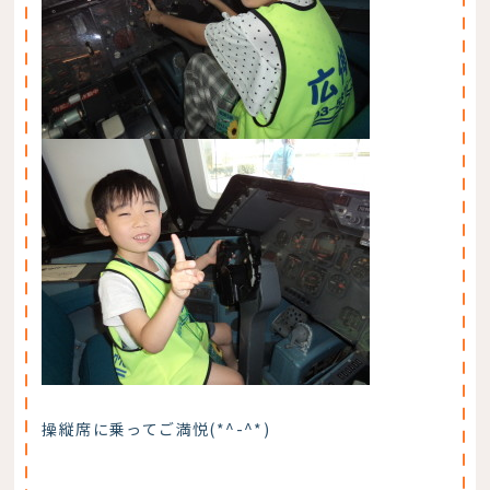
操縦席に乗ってご満悦(*^-^*)