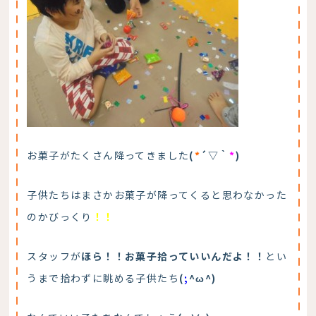
お菓子がたくさん降ってきました
(
*
´▽｀
*
)
子供たちはまさかお菓子が降ってくると思わなかった
のかびっくり
！！
スタッフが
ほら！！お菓子拾っていいんだよ！！
とい
うまで拾わずに眺める子供たち
(
;
^ω^)