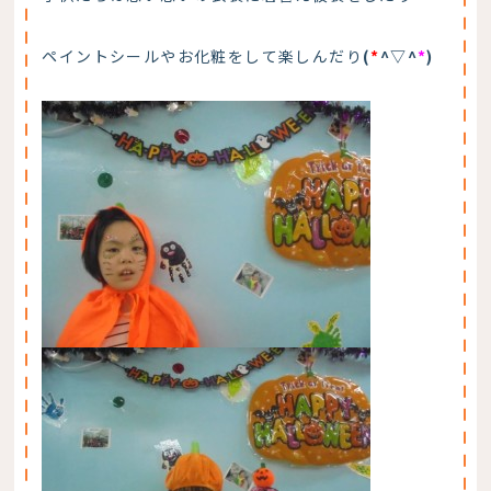
ペイントシールやお化粧をして楽しんだり
(
*
^▽^
*
)