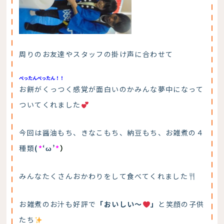
周りのお友達やスタッフの掛け声に合わせて
ぺったんぺったん！！
お餅がくっつく感覚が面白いのかみんな夢中になって
ついてくれました
今回は醤油もち、きなこもち、納豆もち、お雑煮の４
種類
(
*
‘ω’
*
）
みんなたくさんおかわりをして食べてくれました
お雑煮のお汁も好評で
「おいしい～
」
と笑顔の子供
たち