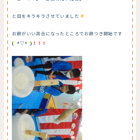
と目をキラキラさせていました
お餅がいい具合になったところでお餅つき開始です
(
*
^▽^
*
)
！！！