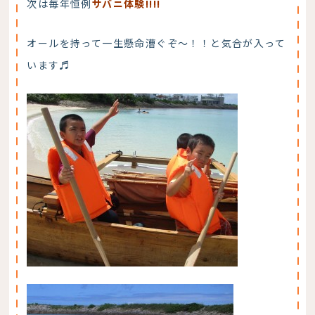
次は毎年恒例
サバニ体験!!!!
オールを持って一生懸命漕ぐぞ～！！と気合が入って
います♬