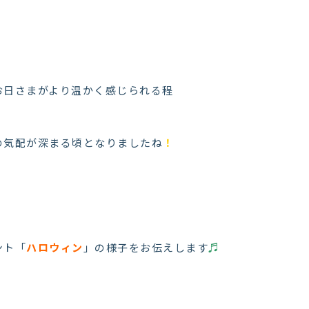
お日さまがより温かく感じられる程
の気配が深まる頃となりましたね
！
ント「
ハロウィン
」の様子をお伝えします
♬