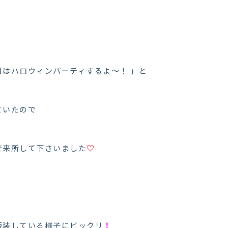
日はハロウィンパーティするよ～！ 」と
ていたので
で来所して下さいました
♡
仮装している様子にビックリ
！