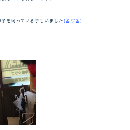
様子を伺っている子もいました
(≧▽≦)