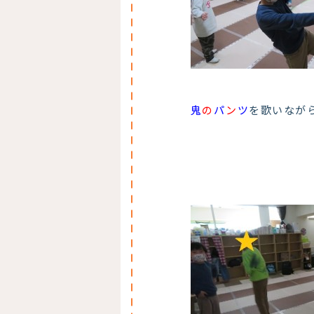
鬼
の
パ
ン
ツ
を歌いなが