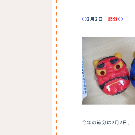
○
2月2日
節分
○
今年の節分は2月2日。