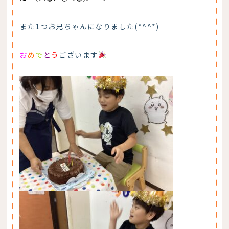
また1つお兄ちゃんになりました(*^^*)
お
め
で
と
う
ございます