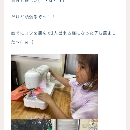
意外と難しい(｀・ω・´)ゞ
だけど頑張るぞ～！！
直ぐにコツを掴んで1人出来る様になった子も居まし
た～( ˘ω˘ )