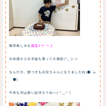
毎年楽しみな
誕生ｶｰﾄﾞ～♪
お友達からお手紙も貰って大満足(^_-)-☆
なんだか、顔つきもお兄ちゃんになりましたね(●´ω
｀●)
今年も沢山思い出作ろうね～( ◠‿◠ )