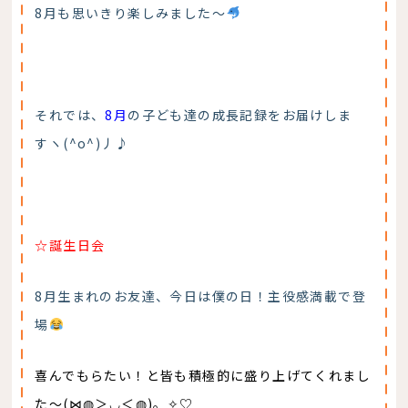
8月も思いきり楽しみました～
それでは、
8月
の子ども達の成長記録をお届けしま
すヽ(^o^)丿♪
☆誕生日会
8月生まれのお友達、今日は僕の日！主役感満載で登
場
喜んでもらたい！と皆も積極的に盛り上げてくれまし
た～(⋈◍＞◡＜◍)。✧♡