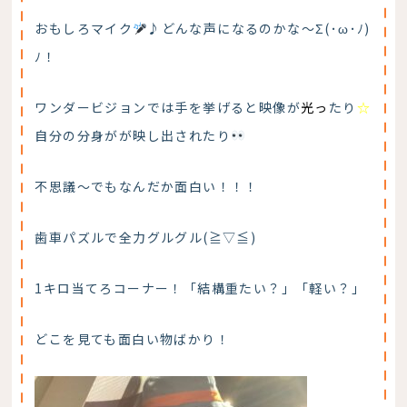
おもしろマイク
♪どんな声になるのかな～Σ(･ω･ﾉ)
ﾉ！
ワンダービジョンでは手を挙げると映像が
光っ
たり
☆
自分の分身がが映し出されたり
不思議～でもなんだか面白い！！！
歯車パズルで全力グルグル(≧▽≦)
1キロ当てろコーナー！「結構重たい？」「軽い？」
どこを見ても面白い物ばかり！