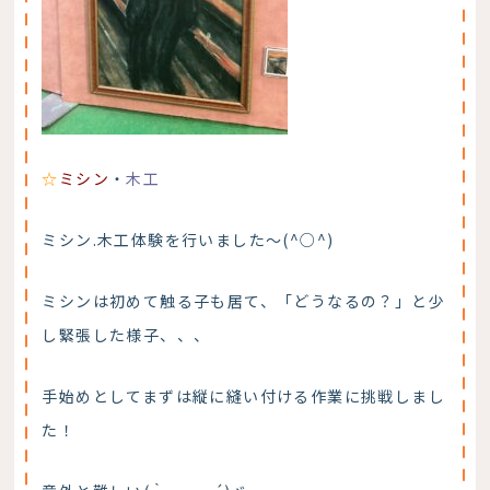
☆
ミシン
・
木工
ミシン.木工体験を行いました～(^○^)
ミシンは初めて触る子も居て、「どうなるの？」と少
し緊張した様子、、、
手始めとしてまずは縦に縫い付ける作業に挑戦しまし
た！