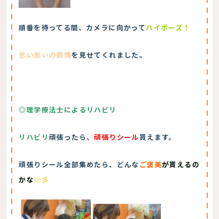
順番を待ってる間、カメラに向かって
ハイポーズ！
思い思いの表情
を見せてくれました。
◎理学療法士によるリハビリ
リハビリ
頑張ったら、
頑張りシール
貰えます。
頑張りシール全部集めたら、どんな
ご褒美
が貰えるの
かな
☆彡