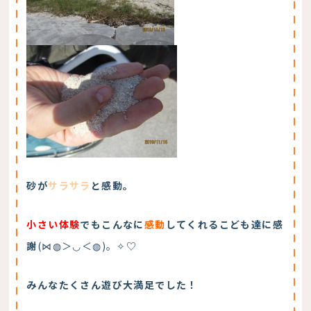
砂が
サラサラ
と感動。
小さい体験
でもこんなに
感動
してくれるこども達に感
謝
(⋈◍＞◡＜◍)。✧♡
みんなたくさん遊び大満足でした！