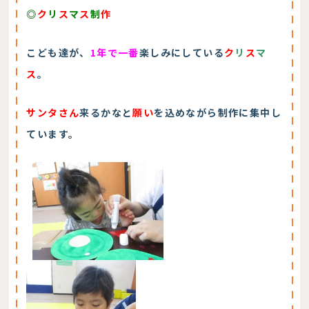
◎
ク
リ
ス
マ
ス
制
作
こども達が、
1年で一番
楽しみにしている
ク
リ
ス
マ
ス
。
サンタさん
来るかな
と
願い
を込めながら制作に集中し
ています。