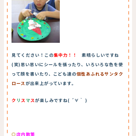
見てください！この
集中力！！
素晴らしいですね
(笑)
思い思いにシールを張ったり、いろいろな色を使
って顔を書いたり、こども達の
個性あふれるサンタク
ロース
が出来上がっています。
ク
リ
ス
マ
ス
が楽しみですね( ´∀｀ )
◎
店内散策