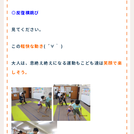
◎反復横跳び
見てください。
この
軽快な動き
( ´∀｀ )
大人は、息絶え絶えになる運動もこども達は
笑顔で楽
しそう。