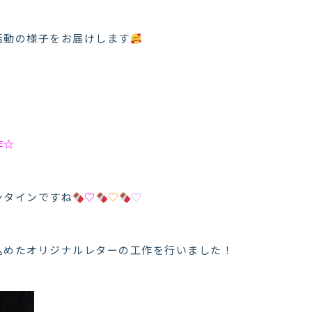
活動の様子をお届けします
作☆
ンタインですね
♡
♡
♡
込めたオリジナルレターの工作を行いました！