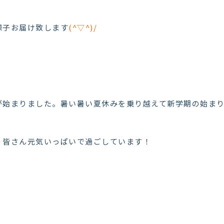
様子お届け致します
(^▽^)/
が始まりました。暑い暑い夏休みを乗り越えて新学期の始ま
、皆さん元気いっぱいで過ごしています！