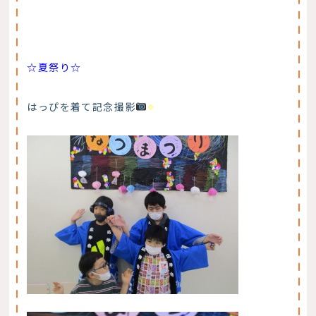
☆夏祭り☆
はっぴを着て記念撮影
✧