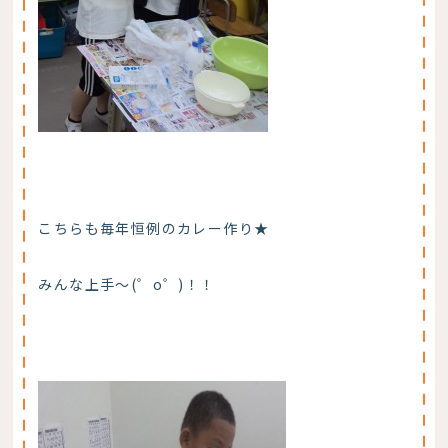
こちらも毎年恒例のカレー作り★
みんな上手～(゜o゜)！！