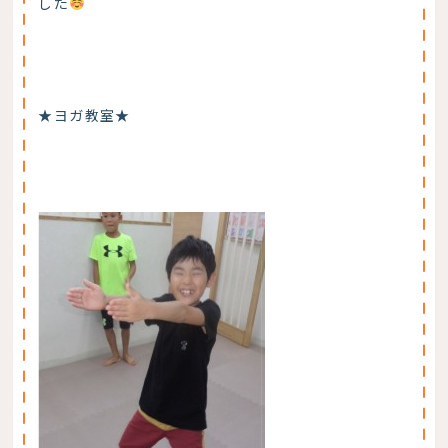
した
★ヨガ教室★