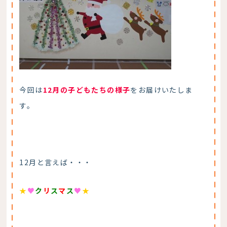
今回は
12月の子どもたちの様子
をお届けいたしま
す。
12月と言えば・・・
★
♥
ク
リ
ス
マ
ス
♥
★