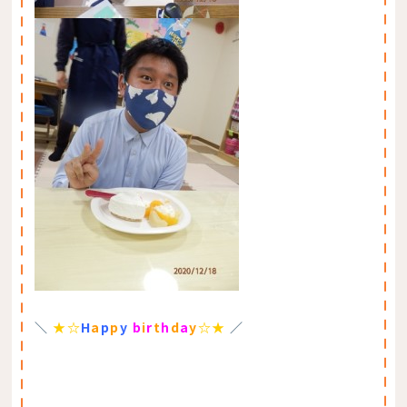
＼
★☆
H
a
p
p
y
b
i
r
t
h
d
a
y
☆★
／