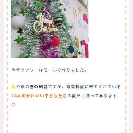
今年のツリーはモールで作りました。
金
や
銀
の
雪の結晶
ですが、亀有教室に来てくれている
24人のかわいい子どもたち
の数だけ飾ってあります
♡