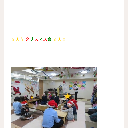
☆★☆
ク
リ
ス
マ
ス
会
☆★☆