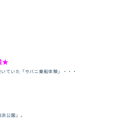
験★
続いていた「サバニ乗船体験」・・・
！
南浜公園」。