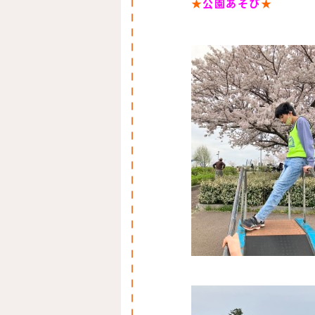
★
公園あそび
★