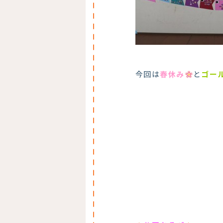
今回は
春休み
と
ゴー