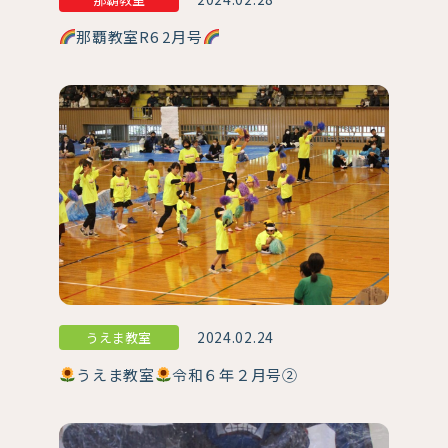
那覇教室R6 2月号
2024.02.24
うえま教室
うえま教室
令和６年２月号②