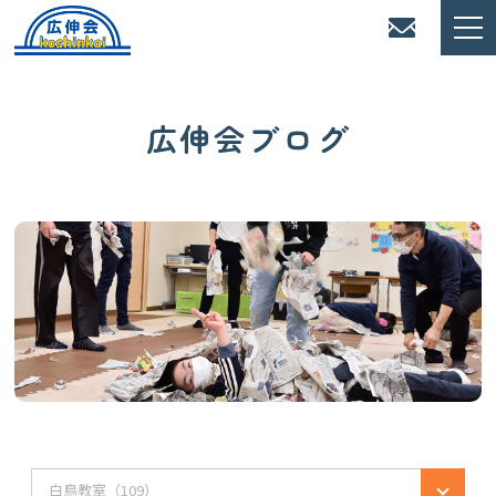
広伸会ブログ
白鳥教室（109）